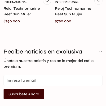
INTERNACIONAL
INTERNACIONAL
Reloj Technomarine
Reloj Technomarine
Reef Sun Mujer
Reef Sun Mujer
523006 Original
523004 Original
Precio
$790.000
Precio
$790.000
regular
regular
Recibe noticias en exclusiva
Únete a nuestro boletín y recibe lo mejor del estilo
premium.
Suscríbete Ahora