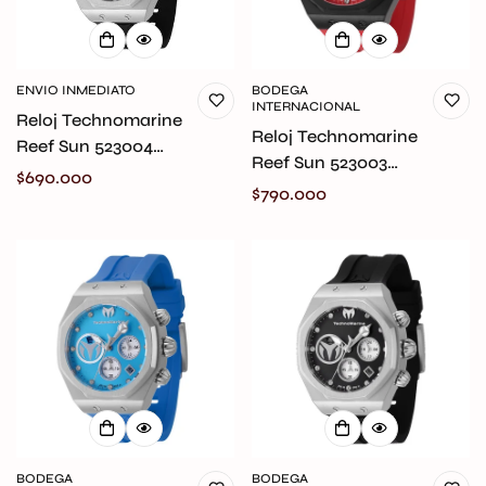
ENVIO INMEDIATO
BODEGA
INTERNACIONAL
Reloj Technomarine
Reloj Technomarine
Reef Sun 523004
Reef Sun 523003
Original
Precio
$690.000
Original
Precio
$790.000
regular
regular
Confirm your age
Are you 18 years old or older?
No, I'm not
Yes, I am
BODEGA
BODEGA