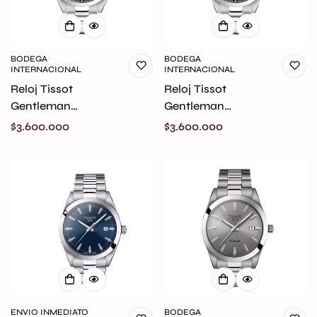
BODEGA
BODEGA
INTERNACIONAL
INTERNACIONAL
Reloj Tissot
Reloj Tissot
Gentleman
Gentleman
Automatico
Automatico
Precio
$3.600.000
Precio
$3.600.000
T165.807.11.041.00
T165.807.11.091.00
regular
regular
Confirm your age
ENVIO INMEDIATO
BODEGA