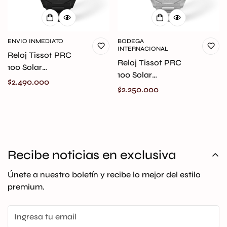
ENVIO INMEDIATO
BODEGA
INTERNACIONAL
Reloj Tissot PRC
Reloj Tissot PRC
100 Solar
100 Solar
T151.422.33.051.00
Precio
$2.490.000
T151.422.11.031.00
Precio
$2.250.000
original
regular
original
regular
Recibe noticias en exclusiva
Únete a nuestro boletín y recibe lo mejor del estilo
premium.