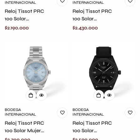
INTERNACIONAL
INTERNACIONAL
Reloj Tissot PRC
Reloj Tissot PRC
100 Solar
100 Solar
T151.422.16.051.00
T151.422.16.031.00
Precio
$2.190.000
Precio
$2.430.000
original
original
regular
regular
BODEGA
BODEGA
INTERNACIONAL
INTERNACIONAL
Reloj Tissot PRC
Reloj Tissot PRC
100 Solar Mujer
100 Solar
T151.822.11.351.00
T151.422.36.051.00
Precio
$2.700.000
Precio
$2.590.000