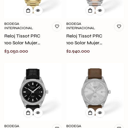
BODEGA
BODEGA
INTERNACIONAL
INTERNACIONAL
Reloj Tissot PRC
Reloj Tissot PRC
100 Solar Mujer
100 Solar Mujer
T151.822.33.021.00
T151.822.22.111.00
Precio
$3.050.000
Precio
$2.940.000
original
original
regular
regular
BODEGA
BODEGA