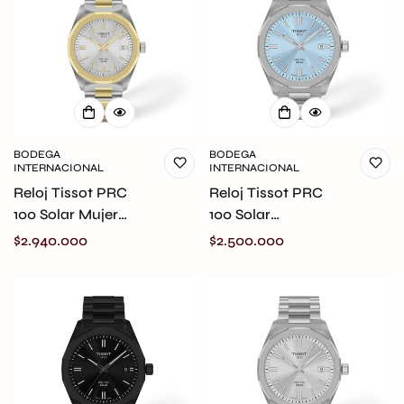
BODEGA
BODEGA
INTERNACIONAL
INTERNACIONAL
Reloj Tissot PRC
Reloj Tissot PRC
100 Solar Mujer
100 Solar
T151.822.22.031.00
T151.422.11.351.00
Precio
$2.940.000
Precio
$2.500.000
original
original
regular
regular