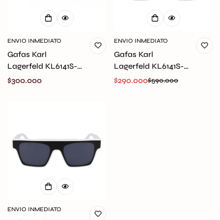
ENVIO INMEDIATO
ENVIO INMEDIATO
Gafas Karl
Gafas Karl
Lagerfeld KL6141S-
Lagerfeld KL6141S-
001 Originales
105 Originales
Precio
$300.000
$290.000
$590.000
Precio
Precio
regular
de
regular
venta
Confirm your age
Are you 18 years old or older?
No, I'm not
Yes, I am
ENVIO INMEDIATO