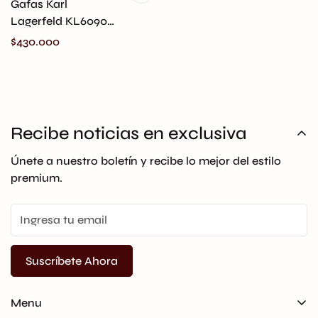
Gafas Karl
Lagerfeld KL6090S-
105 Originales
Precio
$430.000
regular
Recibe noticias en exclusiva
Únete a nuestro boletín y recibe lo mejor del estilo
premium.
Suscríbete Ahora
Menu