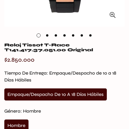
Reloj Tissot T-Race
T141.417.37.051.00 Original
$2.850.000
Precio
regular
Tiempo De Entrega:
Empaque/Despacho de 10 a 18
Días Hábiles
Empaque/Despacho De 10 A 18 Días Hábiles
Variante
Agotada
O
Género:
Hombre
No
Disponible
Hombre
Variante