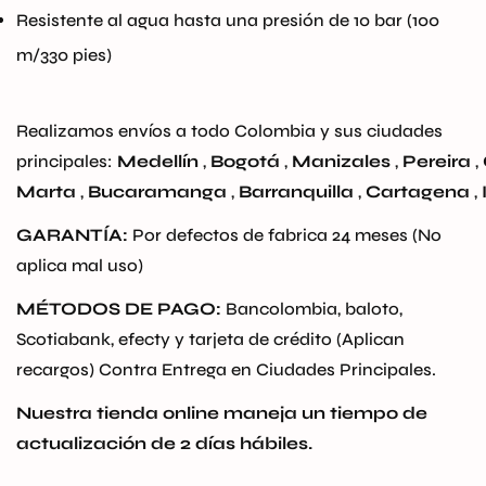
No, I'm not
Yes, I am
Resistente al agua hasta una presión de 10 bar (100
m/330 pies)
Realizamos envíos a todo Colombia y sus ciudades
principales:
Medellín
,
Bogotá
,
Manizales
,
Pereira
,
Marta
,
Bucaramanga
,
Barranquilla
,
Cartagena
,
GARANTÍA:
Por defectos de fabrica 24 meses (No
aplica mal uso)
MÉTODOS DE PAGO:
Bancolombia, baloto,
Scotiabank, efecty y tarjeta de crédito (Aplican
recargos)
Contra Entrega en Ciudades Principales.
Nuestra tienda online maneja un tiempo de
actualización de 2 días hábiles.