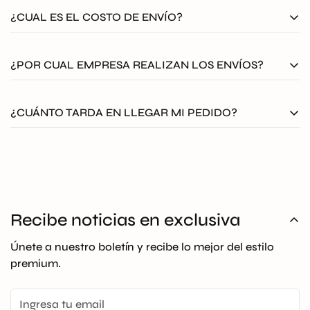
¿CUAL ES EL COSTO DE ENVÍO?
El envío en outlet Optico será
GRATIS
a todo
¿POR CUAL EMPRESA REALIZAN LOS ENVÍOS?
Colombia. Aplican T&C
Todos nuestros envíos se despachan asegurados por
¿CUÁNTO TARDA EN LLEGAR MI PEDIDO?
medio de Coordinadora, Envia o Servientrega.
El tiempo de entrega es de 12 a 36 horas hábiles
después de la confirmación del pago si el producto se
encuentra en bodega nacional, si el producto se
encuentra en bodega internacional la entrega es de 10
Recibe noticias en exclusiva
a 18 días hábiles.
Únete a nuestro boletín y recibe lo mejor del estilo
premium.