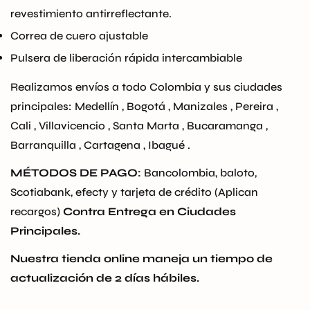
No, I'm not
Yes, I am
revestimiento antirreflectante.
Correa de cuero ajustable
Pulsera de liberación rápida intercambiable
Realizamos envíos a todo Colombia y sus ciudades
principales: Medellín , Bogotá , Manizales , Pereira ,
Cali , Villavicencio , Santa Marta , Bucaramanga ,
Barranquilla , Cartagena , Ibagué .
MÉTODOS DE PAGO:
Bancolombia, baloto,
Scotiabank, efecty y tarjeta de crédito (Aplican
recargos)
Contra Entrega en Ciudades
Principales.
Nuestra tienda online maneja un tiempo de
actualización de 2 días hábiles.