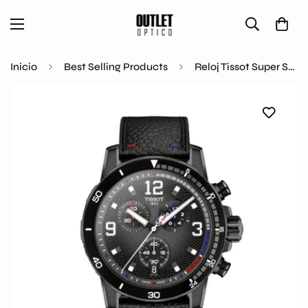
Inicio
Best Selling Products
Reloj Tissot Super Sport NBA Special Edition T125.617.37.067.00 original