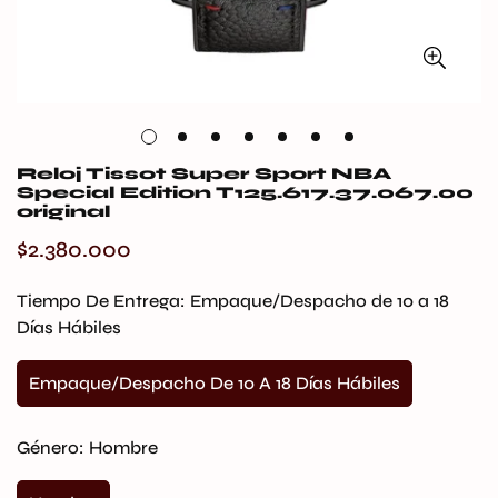
Reloj Tissot Super Sport NBA
Special Edition T125.617.37.067.00
original
$2.380.000
Precio
regular
Tiempo De Entrega:
Empaque/Despacho de 10 a 18
Días Hábiles
Empaque/Despacho De 10 A 18 Días Hábiles
Variante
Agotada
O
Género:
Hombre
No
Disponible