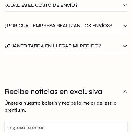
¿CUAL ES EL COSTO DE ENVÍO?
El envío en outlet Optico será
GRATIS
a todo
¿POR CUAL EMPRESA REALIZAN LOS ENVÍOS?
Colombia. Aplican T&C
Todos nuestros envíos se despachan asegurados por
¿CUÁNTO TARDA EN LLEGAR MI PEDIDO?
medio de Coordinadora, Envia o Servientrega.
El tiempo de entrega es de 12 a 36 horas hábiles
después de la confirmación del pago si el producto se
encuentra en bodega nacional, si el producto se
encuentra en bodega internacional la entrega es de 10
Recibe noticias en exclusiva
a 18 días hábiles.
Únete a nuestro boletín y recibe lo mejor del estilo
premium.