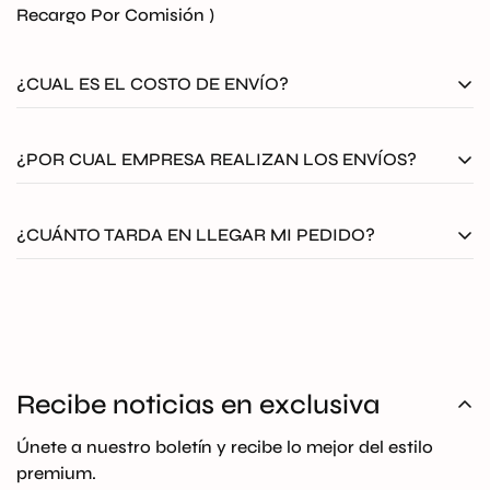
Recargo Por Comisión )
¿CUAL ES EL COSTO DE ENVÍO?
El envío en outlet Optico será
GRATIS
a todo
¿POR CUAL EMPRESA REALIZAN LOS ENVÍOS?
Colombia. Aplican T&C
Todos nuestros envíos se despachan asegurados por
¿CUÁNTO TARDA EN LLEGAR MI PEDIDO?
medio de Coordinadora, Envia o Servientrega.
El tiempo de entrega es de 12 a 36 horas hábiles
después de la confirmación del pago si el producto se
encuentra en bodega nacional, si el producto se
encuentra en bodega internacional la entrega es de 10
Recibe noticias en exclusiva
a 18 días hábiles.
Únete a nuestro boletín y recibe lo mejor del estilo
premium.