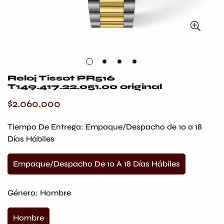
Reloj Tissot PR516
T149.417.22.051.00 original
$2.060.000
Precio
regular
Tiempo De Entrega:
Empaque/Despacho de 10 a 18
Días Hábiles
Empaque/Despacho De 10 A 18 Días Hábiles
Variante
Agotada
O
Género:
Hombre
No
Disponible
Hombre
Variante