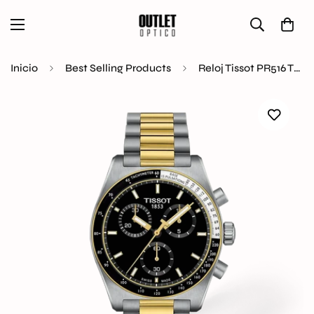
Inicio
Best Selling Products
Reloj Tissot PR516 T149.417.22.051.00 original