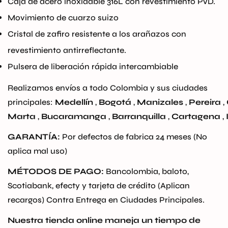
Caja de acero inoxidable 316L con revestimiento PVD.
Movimiento de cuarzo suizo
No, I'm not
Yes, I am
Cristal de zafiro resistente a los arañazos con
revestimiento antirreflectante.
Pulsera de liberación rápida intercambiable
Realizamos envíos a todo Colombia y sus ciudades
principales:
Medellín
,
Bogotá
,
Manizales
,
Pereira
,
Marta
,
Bucaramanga
,
Barranquilla
,
Cartagena
,
GARANTÍA:
Por defectos de fabrica 24 meses (No
aplica mal uso)
MÉTODOS DE PAGO:
Bancolombia, baloto,
Scotiabank, efecty y tarjeta de crédito (Aplican
recargos)
Contra Entrega en Ciudades Principales.
Nuestra tienda online maneja un tiempo de