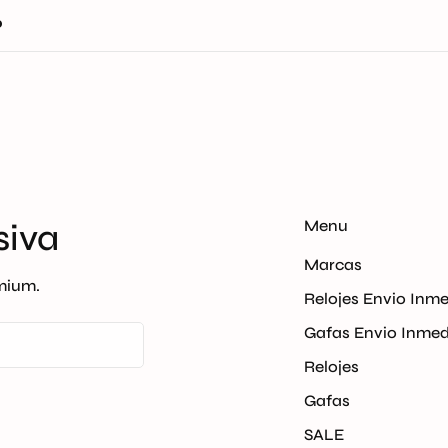
 medio de Coordinadora, Envia o Servientrega.
?
pués de la confirmación del pago si el producto se encuent
 hábiles.
Menu
siva
Marcas
emium.
Relojes Envio Inm
Gafas Envio Inmed
Relojes
Gafas
SALE