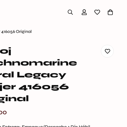
 416056 Original
oj
chnomarine
al Legacy
jer 416056
ginal
00
 Entrega:
Empaque/Despacho 1 Día Hábil