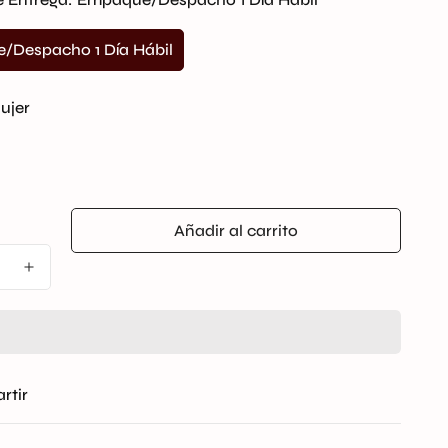
/Despacho 1 Día Hábil
Variante
Agotada
O
ujer
No
Disponible
nte
da
Añadir al carrito
nible
rtir