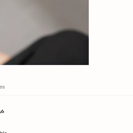
es
Confirm your age
Are you 18 years old or older?
56
No, I'm not
Yes, I am