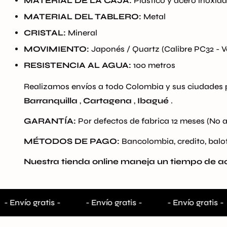
MATERIAL DE LA CAJA:
Plástico y acero inoxida
MATERIAL DEL TABLERO:
Metal
CRISTAL:
Mineral
MOVIMIENTO:
Japonés / Quartz (Calibre PC32 - 
RESISTENCIA AL AGUA:
100 metros
Realizamos envíos a todo Colombia y sus ciudades 
Barranquilla
,
Cartagena
,
Ibagué
.
GARANTÍA:
Por defectos de fabrica 12 meses (No a
MÉTODOS DE PAGO:
Bancolombia, credito, baloto
Nuestra tienda online maneja un tiempo de act
- Envío gratis -
- Envío gratis -
- Envío gratis -