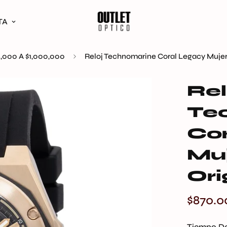
TA
,000 A $1,000,000
Reloj Technomarine Coral Legacy Mujer
Rel
Te
Cor
Mu
Ori
$870.0
Precio
regular
Tiempo De