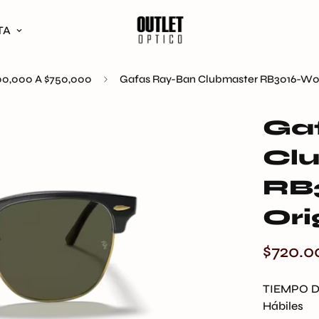
TA
00,000 A $750,000
Gafas Ray-Ban Clubmaster RB3016-W03
Ga
Cl
RB
Ori
$720.0
Precio
regular
TIEMPO D
Hábiles