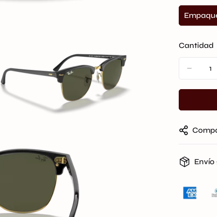
Empaque/
Cantidad
Compa
Envío 