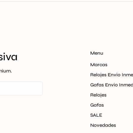
pués de la confirmación del pago si el producto se encuent
 hábiles.
Menu
siva
Marcas
emium.
Relojes Envio Inm
Gafas Envio Inmed
Relojes
Gafas
SALE
Novedades