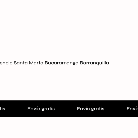
vicencio Santa Marta Bucaramanga Barranquilla
is -
- Envío gratis -
- Envío gratis -
- Envío