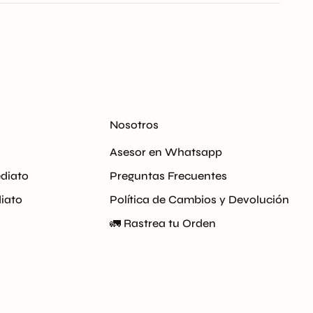
ra en bodega nacional, si el producto se encuentra
Nosotros
Asesor en Whatsapp
ediato
Preguntas Frecuentes
iato
Política de Cambios y Devolución
🚛 Rastrea tu Orden