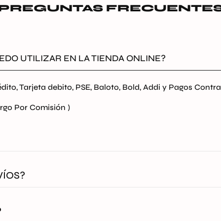
PREGUNTAS FRECUENTE
EDO UTILIZAR EN LA TIENDA ONLINE?
dito, Tarjeta debito, PSE, Baloto, Bold, Addi y Pagos Cont
rgo Por Comisión )
bia. Aplican T&C
VÍOS?
 medio de Coordinadora, Envia o Servientrega.
?