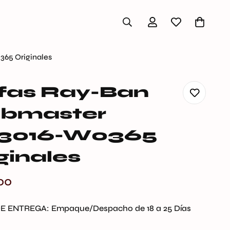
65 Originales
fas Ray-Ban
ubmaster
3016-W0365
ginales
00
E ENTREGA:
Empaque/Despacho de 18 a 25 Días