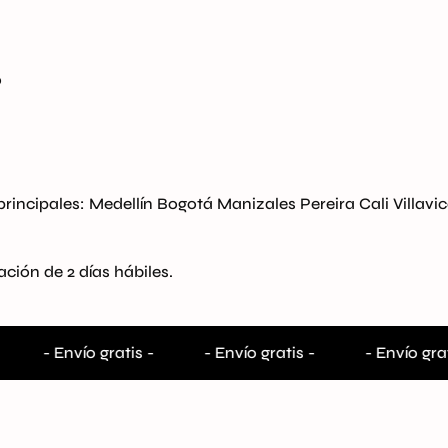
Confirm your age
o
Are you 18 years old or older?
No, I'm not
Yes, I am
rincipales: Medellín Bogotá Manizales Pereira Cali Villa
ción de 2 días hábiles.
- Envío gratis -
- Envío gratis -
- Envío grat