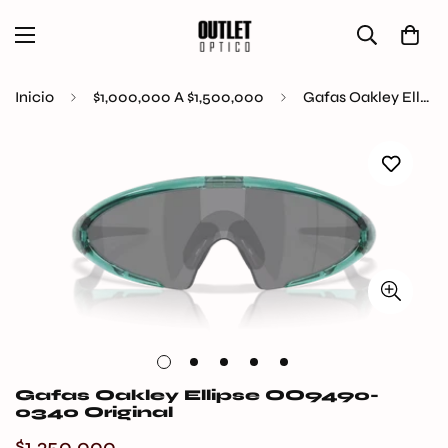
Inicio
$1,000,000 A $1,500,000
Gafas Oakley Ellipse OO9490-0340 Original
Gafas Oakley Ellipse OO9490-
0340 Original
$1.350.000
Precio