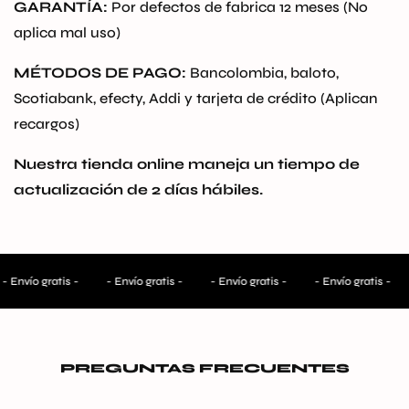
GARANTÍA:
Por defectos de fabrica 12 meses (No
aplica mal uso)
Confirm your age
MÉTODOS DE PAGO:
Bancolombia, baloto,
Are you 18 years old or older?
Scotiabank, efecty, Addi y tarjeta de crédito (Aplican
recargos)
No, I'm not
Yes, I am
Nuestra tienda online maneja un tiempo de
actualización de 2 días hábiles.
- Envío gratis -
- Envío gratis -
- Envío gratis -
- Envío gratis -
PREGUNTAS FRECUENTES