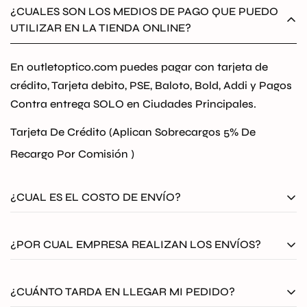
¿CUALES SON LOS MEDIOS DE PAGO QUE PUEDO
UTILIZAR EN LA TIENDA ONLINE?
En outletoptico.com puedes pagar con tarjeta de
crédito, Tarjeta debito, PSE, Baloto, Bold, Addi y Pagos
Contra entrega SOLO en Ciudades Principales.
Tarjeta De Crédito (Aplican Sobrecargos 5% De
Recargo Por Comisión )
¿CUAL ES EL COSTO DE ENVÍO?
El envío en outlet Optico será
GRATIS
a todo
¿POR CUAL EMPRESA REALIZAN LOS ENVÍOS?
Colombia. Aplican T&C
Todos nuestros envíos se despachan asegurados por
¿CUÁNTO TARDA EN LLEGAR MI PEDIDO?
medio de Coordinadora, Envia o Servientrega.